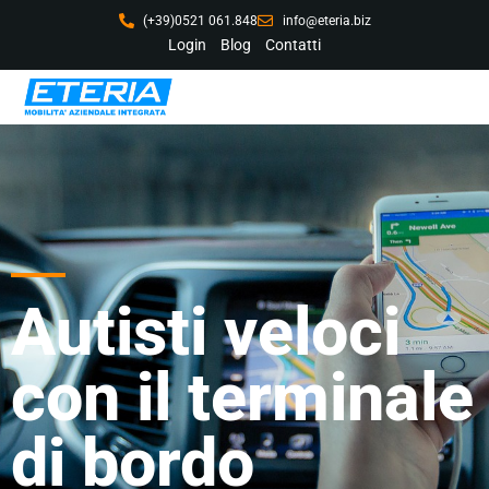
(+39)0521 061.848
info@eteria.biz
Login
Blog
Contatti
Autisti veloci
con il terminale
di bordo