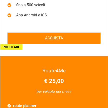
fino a 500 veicoli
App Android e iOS
ACQUISTA
POPOLARE
Route4Me
€ 25,00
per veicolo per mese
route planner