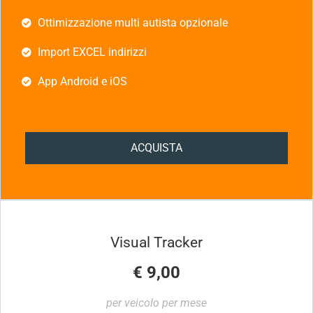
Ottimizzazione multi autista opzionale
Import EXCEL indirizzi
App Android e iOS
ACQUISTA
Visual Tracker
€ 9,00
per veicolo per mese