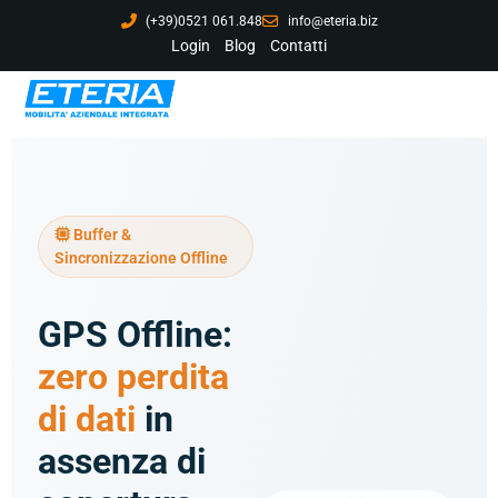
(+39)0521 061.848
info@eteria.biz
Login
Blog
Contatti
Buffer &
Sincronizzazione Offline
GPS Offline:
zero perdita
di dati
in
assenza di