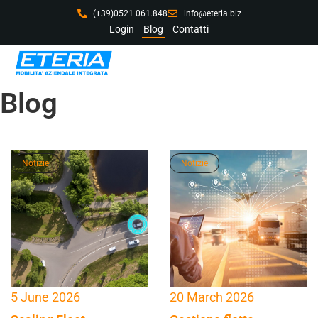
(+39)0521 061.848
info@eteria.biz
Login
Blog
Contatti
Blog
Notizie
Notizie
20 March 2026
5 June 2026