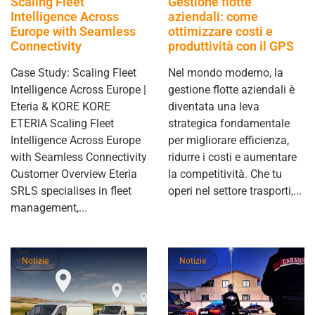
Gestione flotte
Scaling Fleet
aziendali: come
Intelligence Across
ottimizzare costi e
Europe with Seamless
produttività con il GPS
Connectivity
Nel mondo moderno, la
Case Study: Scaling Fleet
gestione flotte aziendali è
Intelligence Across Europe |
diventata una leva
Eteria & KORE KORE
strategica fondamentale
ETERIA Scaling Fleet
per migliorare efficienza,
Intelligence Across Europe
ridurre i costi e aumentare
with Seamless Connectivity
la competitività. Che tu
Customer Overview Eteria
operi nel settore trasporti,...
SRLS specialises in fleet
management,...
Notizie
Notizie