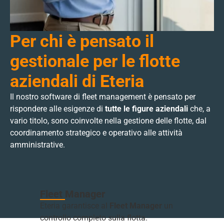
Per chi è pensato il
gestionale per le flotte
aziendali di Eteria
Il nostro software di fleet management è pensato per
rispondere alle esigenze di
tutte le figure aziendali
che, a
vario titolo, sono coinvolte nella gestione delle flotte, dal
coordinamento strategico e operativo alle attività
amministrative.
Fleet Manager
Re
Eteria garantisce al
Fleet Manager
un
Ai
controllo completo sulla flotta.
oc