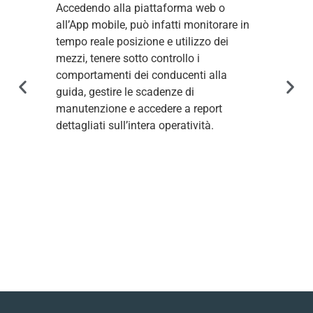
Accedendo alla piattaforma web o
de
all’App mobile, può infatti monitorare in
ge
tempo reale posizione e utilizzo dei
co
mezzi, tenere sotto controllo i
ott
comportamenti dei conducenti alla
me
guida, gestire le scadenze di
dr
manutenzione e accedere a report
La 
dettagliati sull’intera operatività.
ri
ga
de
con
co