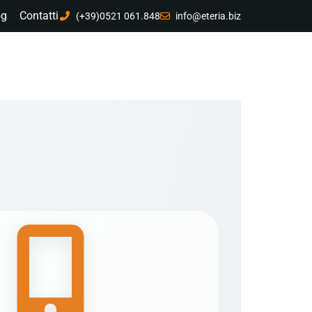
og
Contatti
(+39)0521 061.848
info@eteria.biz
Tecnologia