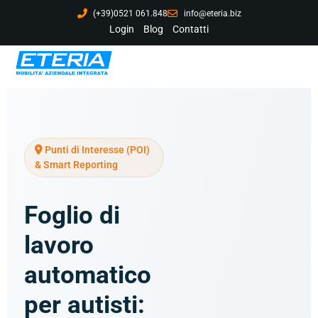
(+39)0521 061.848
info@eteria.biz
Login
Blog
Contatti
Punti di Interesse (POI)
& Smart Reporting
Foglio di
lavoro
automatico
per autisti: