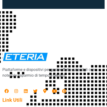
Piattaforme e dispositivi per gestire flotte aziendali con
notevole risparmio di tempo e denaro.
Link Utili