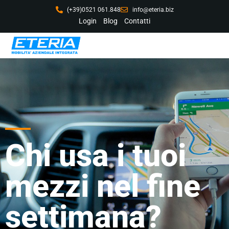
(+39)0521 061.848
info@eteria.biz
Login
Blog
Contatti
Chi usa i tuoi
mezzi nel fine
settimana?