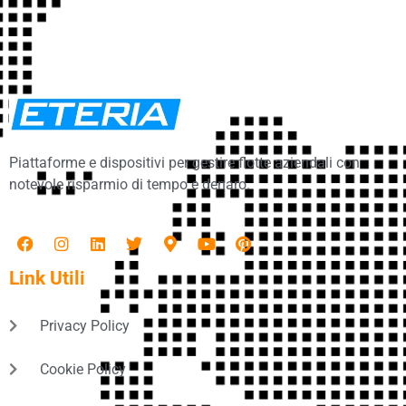
Piattaforme e dispositivi per gestire flotte aziendali con
notevole risparmio di tempo e denaro.
Link Utili
Privacy Policy
Cookie Policy