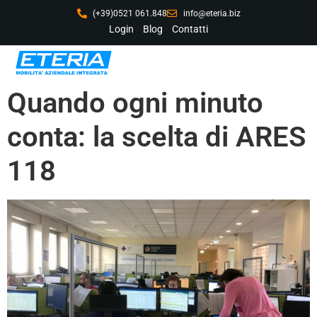
(+39)0521 061.848
info@eteria.biz
Login
Blog
Contatti
Quando ogni minuto
conta: la scelta di ARES
118