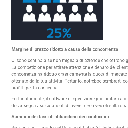
Margine di prezzo ridotto a causa della concorrenza
Ci sono centinaia se non migliaia di aziende che offrono gli 
La competizione per attirare attenzione e denaro del clien
concorrenza ha ridotto drasticamente la quota di mercato e
ottenuto dalla tua attività. Pertanto, potrebbe sembrarti con
profitti per la consegna.
Fortunatamente, il software di spedizione può aiutarti a otti
di consegna assicurandoti di avere meno veicoli sulla stra
Aumento dei tassi di abbandono dei conducenti
Secondo un rapporto del Bureau of Labor Statistics degli St