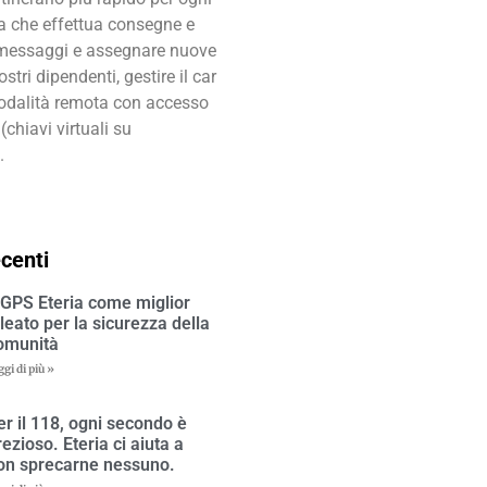
ta che effettua consegne e
re messaggi e assegnare nuove
stri dipendenti, gestire il car
odalità remota con accesso
(chiavi virtuali su
.
ecenti
l GPS Eteria come miglior
lleato per la sicurezza della
omunità
ggi di più »
er il 118, ogni secondo è
rezioso. Eteria ci aiuta a
on sprecarne nessuno.