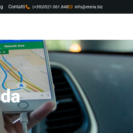
og
Contatti
(+39)0521 061.848
info@eteria.biz
Tecnologia
ida