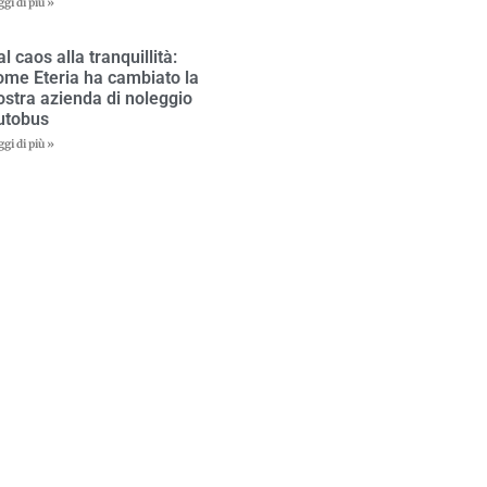
ggi di più »
al caos alla tranquillità:
ome Eteria ha cambiato la
ostra azienda di noleggio
utobus
ggi di più »