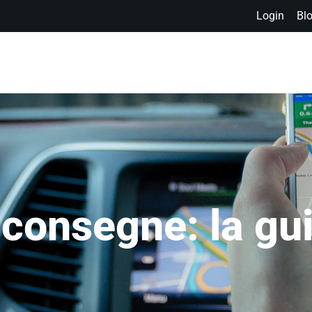
Login
Bl
Azienda
Clienti
Soluzioni
Prodotti
Settori
consegne: la gu