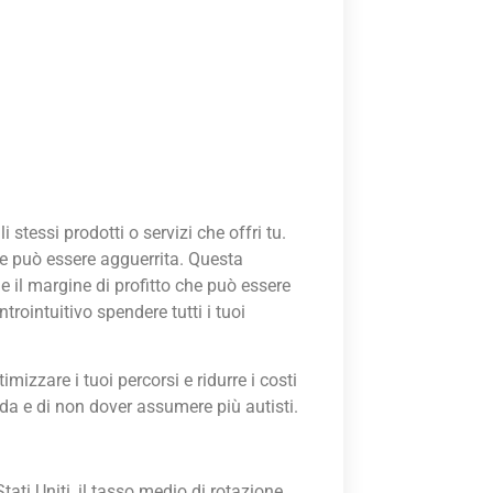
stessi prodotti o servizi che offri tu.
te può essere agguerrita. Questa
 il margine di profitto che può essere
trointuitivo spendere tutti i tuoi
mizzare i tuoi percorsi e ridurre i costi
da e di non dover assumere più autisti.
ati Uniti, il tasso medio di rotazione