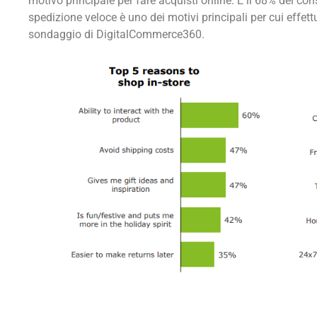
motivo principale per fare acquisti online. E il 68% dei c
spedizione veloce è uno dei motivi principali per cui effet
sondaggio di DigitalCommerce360.