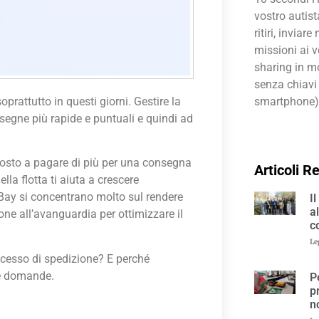
vostro autis
ritiri, invia
missioni ai vo
sharing in m
senza chiavi 
prattutto in questi giorni. Gestire la
smartphone)
nsegne più rapide e puntuali e quindi ad
osto a pagare di più per una consegna
Articoli R
ella flotta ti aiuta a crescere
ay si concentrano molto sul rendere
I
a
one all’avanguardia per ottimizzare il
c
Le
rocesso di spedizione? E perché
ue domande.
P
p
n