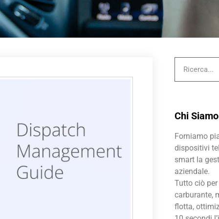
Chi Siamo
Forniamo pia
dispositivi t
smart la gest
aziendale.
Tutto ciò per
carburante, m
flotta, ottimi
10 secondi l’